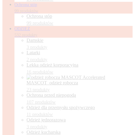
Ochrona stóp
99 produktów
Ochrona stóp
99 produktów
ODZIEŻ
532 produkty
Damskie
3 produkty
Latarki
2 produkty
Lekka odzież korporacyjna
16 produktów
MASCOT_odzież robocza
23 produkty
Ochrona przed niepogodą
107 produktów
Odzież dla przemysłu spożywczego
11 produktów
Odzież jednorazowa
3 produkty
Odzież kucharska