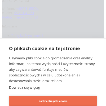
02-182 Warszawa
tel. kom.
+48501185204
tel./fax.
22 701 41 29
studio@napokaz.com.pl
Informacje
Polityka Prywatności
Regulamin
Zwroty
O plikach cookie na tej stronie
Na Pokaz
2023.
Używamy pliki cookie do gromadzenia oraz analizy
Zamknij
informacji na temat wydajności i użyteczności strony,
Strona główna
aby zagwarantować funkcje mediów
O nas
społecznościowych i w celu udoskonalenia i
Co robimy?
dostosowania treści oraz reklam.
Sklep
Odzież reklamowa
Dowiedz się więcej
Odzież gastronomiczna
Odzież robocza
Gadżety – katalog
Zaakceptuj pliki cookie
Stroje dla hostess