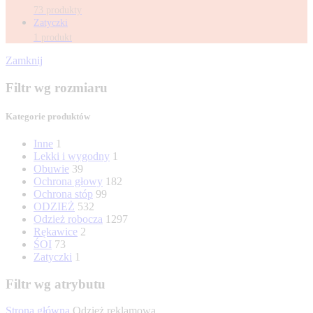
73 produkty
Zatyczki
1 produkt
Zamknij
Filtr wg rozmiaru
Kategorie produktów
Inne
1
Lekki i wygodny
1
Obuwie
39
Ochrona głowy
182
Ochrona stóp
99
ODZIEŻ
532
Odzież robocza
1297
Rękawice
2
ŚOI
73
Zatyczki
1
Filtr wg atrybutu
Strona główna
Odzież reklamowa