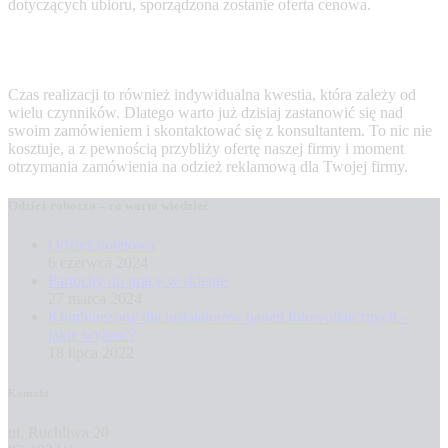
dotyczących ubioru, sporządzona zostanie oferta cenowa.
Czas realizacji to również indywidualna kwestia, która zależy od
wielu czynników. Dlatego warto już dzisiaj zastanowić się nad
swoim zamówieniem i skontaktować się z konsultantem. To nic nie
kosztuje, a z pewnością przybliży ofertę naszej firmy i moment
otrzymania zamówienia na
odzież reklamową
dla Twojej firmy.
Odzież robocza – co warto wiedzieć
Odzież hotelowa
6 czerwca 2024
Fartuchy do pracy w sklepie
27 marca 2024
Kombinezony dla instalatorów paneli fotowoltaicznych –
jakie wybrać?
18 lipca 2022
Kontakt
ul. Ruchliwa 20