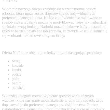
W ofercie naszego sklepu znajduje się wszechstronna odzież
robocza, która może zostać dopasowana do indywidualnych
preferencji danego klienta. Każde zamówienie jest traktowane w
sposób indywidualny i można je modyfikować, żeby jak najbardziej
spełniało swoją funkcję. Nadruki oraz dodatkowe hafty to standard,
który w bardzo prosty sposób sprawią, że zwykłe koszulki zamienią
się w
ubrania reklamowe
z logiem firmy.
Oferta Na Pokaz obejmuje między innymi następujące produkty:
bluzy
koszule
kurtki
polary
polo
t-shirt
softshell
W każdej kategorii można wybierać spośród wielu różnych
wzorów, które następnie modyfikuje się w dowolny sposób, żeby
dopasować je do preferencji danego przedsiębiorstwa. Oprócz
standardowych elementów ubioru można liczyć także na produkty