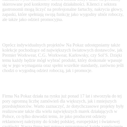
skierowane pod konkretny rodzaj działalności. Klienci z sektora
gastronomii mogą liczyć na profesjonalne fartuchy, nakrycia głowy,
zapaski, które spełniają swoją funkcję jako wygodny ubiór roboczy,
ale także jako
odzież promocyjna
.
Oprócz indywidualnych projektów Na Pokaz udostępniamy także
kolekcje pochodzące od największych światowych dostawców, jak
Premier Workwear, C.G. Workwear, Karlowsky, czy Sol’S. Dzięki
temu każdy będzie mógł wybrać produkt, który doskonale wpasuje
się w jego wymagania oraz spełni wszelkie standardy, zarówno jeśli
chodzi o wygodną odzież roboczą, jak i promocje.
Firma Na Pokaz działa na rynku już ponad 17 lat i stworzyła do tej
pory ogromną liczbę zamówień dla większych, jak i mniejszych
przedsiębiorców. Warto zaznaczyć, że dotychczasowe projekty były
realizowane także dla wielu największych marek działających w
Polsce, co tylko dowodzi temu, że jako
producent odzieży
reklamowej
należymy do ścisłej polskiej, europejskiej i światowej
czołówki. Nasza firma jest gotowa przygotować każde zamówienie