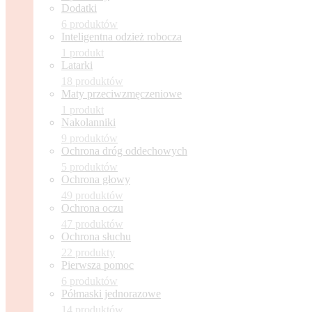
Dodatki
6 produktów
Inteligentna odzież robocza
1 produkt
Latarki
18 produktów
Maty przeciwzmęczeniowe
1 produkt
Nakolanniki
9 produktów
Ochrona dróg oddechowych
5 produktów
Ochrona głowy
49 produktów
Ochrona oczu
47 produktów
Ochrona słuchu
22 produkty
Pierwsza pomoc
6 produktów
Półmaski jednorazowe
14 produktów