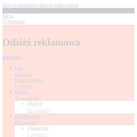
Skip to navigation
Skip to main content
Tel. 501 185 204
Menu
Odzież reklamowa
Kategorie
Inne
1 produkt
Lekki i wygodny
1 produkt
Obuwie
39 produktów
Obuwie
33 produkty
Ochrona głowy
182 produkty
Chusteczki
4 produkty